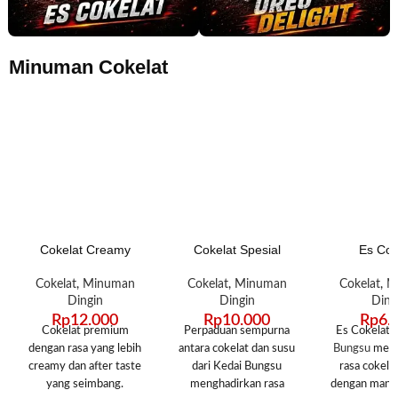
Minuman Cokelat
Cokelat Creamy
Cokelat Spesial
Es Cok
Cokelat
,
Minuman
Cokelat
,
Minuman
Cokelat
,
M
Dingin
Dingin
Ding
Rp
12.000
Rp
10.000
Rp
6.
Cokelat premium
Perpaduan sempurna
Es Cokelat 
dengan rasa yang lebih
antara cokelat dan susu
Bungsu
meng
creamy dan after taste
dari Kedai Bungsu
rasa cokelat
yang seimbang.
menghadirkan rasa
dengan manis