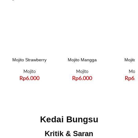
penyegar di siang hari
atau teman santai yang
memanjakan. Rasakan
sensasi nikmatnya hanya
di Kedai Bungsu. Selamat
menikmati!
Mojito Strawberry
Mojito Mangga
Mojito 
Mojito
Mojito
Moji
Rp
6.000
Rp
6.000
Rp
6.
Kedai Bungsu
Kritik & Saran