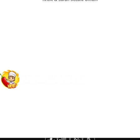
Kedai Seblak All You Can Eat pertama di Cipanas yang bisa masak sendiri.
Mau masak sendiri atau dimasakin semua terserah kamu, suka-suka
Kamu. Ambil sepuasnya cuma Rp. 10.000!
Selengkapnya
Buka setiap hari mulai pukul
10.00 - 21.00
Whatsapp : 085183042633