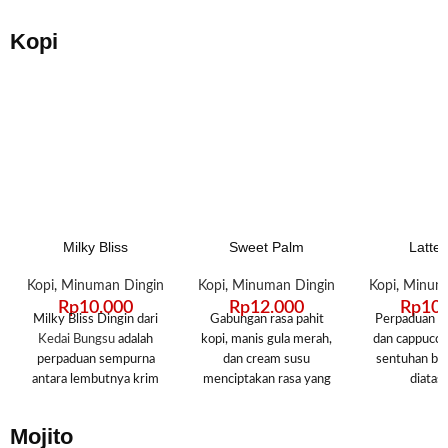
manis yang lembut dan
menciptakan
memikat. Minuman ini
segar dan n
Kopi
cocok dinikmati oleh
setiap teguka
semua kalangan, kapan
sempurna
saja dan di mana saja.
menyegarkan 
Jangan lewatkan
kelezatannya hanya di
Kedai Bungsu!
Milky Bliss
Sweet Palm
Lattec
Kopi
,
Minuman Dingin
Kopi
,
Minuman Dingin
Kopi
,
Minuma
Rp
10.000
Rp
12.000
Rp
10
Milky Bliss Dingin dari
Gabungan rasa pahit
Perpaduan an
Kedai Bungsu
adalah
kopi, manis gula merah,
dan cappucci
perpaduan sempurna
dan cream susu
sentuhan bu
antara lembutnya krim
menciptakan rasa yang
diatas
susu dan kaya rasa kopi
unik.
espresso. Minuman ini
Mojito
cocok dinikmati sebagai