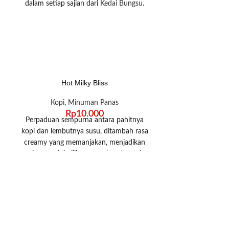
dalam setiap sajian dari
Kedai Bungsu
.
disajikan hanga
Minuman ini siap memanjakan lidah Anda
spesial Anda. Coc
dengan rasa manis yang sempurna.
dingin atau k
Rasakan keistimewaannya hanya di Kedai
dimanjakan den
Bungsu!
Hot Milky Bliss
Hot
Kopi
,
Minuman Panas
Kopi
,
M
Rp
10.000
R
Perpaduan sempurna antara pahitnya
Rasa kopi yang 
kopi dan lembutnya susu, ditambah rasa
susu dan 
creamy yang memanjakan, menjadikan
minuman ini pilihan yang tepat untuk
dinikmati kapan saja.