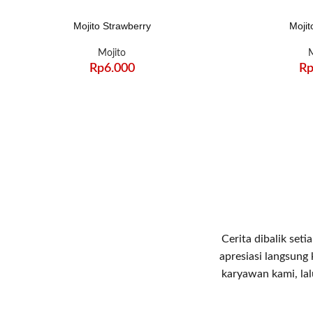
Mojito Strawberry
Moji
Mojito
M
Rp
6.000
R
Cerita dibalik set
apresiasi langsung
karyawan kami, lal