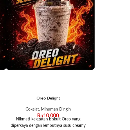
Oreo Delight
Ho
Cokelat
,
Minuman Dingin
Cokelat
,
Rp
10.000
R
Nikmati kelezatan biskuit Oreo yang
Cokelat Premi
diperkaya dengan lembutnya susu creamy
menghadirkan ra