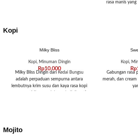
rasa manis yang
Minuman ini cocok
kalangan, kapan 
Jangan lewatkan 
Kopi
Keda
Milky Bliss
Swe
Kopi
,
Minuman Dingin
Kopi
,
Mi
Rp
10.000
Rp
Milky Bliss Dingin dari
Kedai Bungsu
Gabungan rasa p
adalah perpaduan sempurna antara
merah, dan cream 
lembutnya krim susu dan kaya rasa kopi
ya
espresso. Minuman ini cocok dinikmati
sebagai penyegar di siang hari atau teman
santai yang memanjakan. Rasakan sensasi
nikmatnya hanya di Kedai Bungsu.
Selamat menikmati!
Mojito