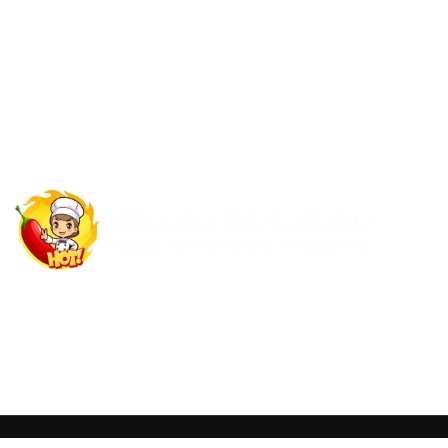
Kedai Seblak All You Can Eat pertama di Cipanas yang bisa masak s
suka-suka Kamu. Ambil sepu