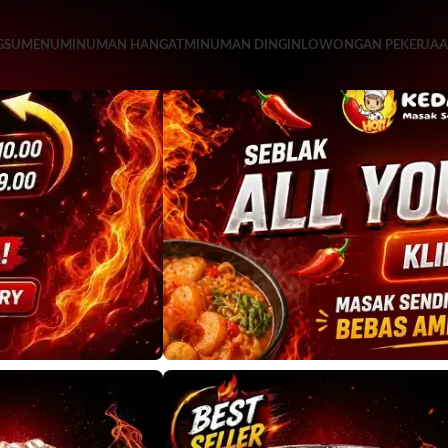
GSU
MENU
MINUMAN HANGAT
MINUMAN DINGIN
LOWONGAN PEKERJA