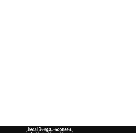
endiri. Mau masak sendiri atau dimasakin semua terserah kamu,
asnya cuma Rp. 10.000!
Selengkapnya
Buka setiap hari mulai pukul
10.00 - 21.00
Whatsapp : 085183042633
Kedai Bungsu Indonesia