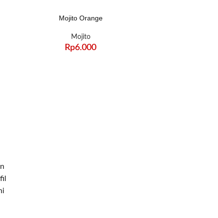
Mojito Orange
Mojito
Rp
6.000
an
il
ni