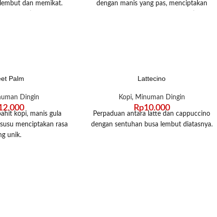
 lembut dan memikat.
dengan manis yang pas, menciptakan
 dinikmati oleh semua
sensasi segar dan nikmat di setiap
saja dan di mana saja.
tegukan. Pilihan sempurna untuk
kelezatannya hanya di
menyegarkan hari Anda!
i Bungsu!
et Palm
Lattecino
numan Dingin
Kopi
,
Minuman Dingin
12.000
Rp
10.000
ahit kopi, manis gula
Perpaduan antara latte dan cappuccino
susu menciptakan rasa
dengan sentuhan busa lembut diatasnya.
ng unik.