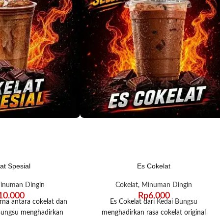
at Spesial
Es Cokelat
inuman Dingin
Cokelat
,
Minuman Dingin
10.000
Rp
6.000
na antara cokelat dan
Es Cokelat dari
Kedai Bungsu
 Bungsu menghadirkan
menghadirkan rasa cokelat original