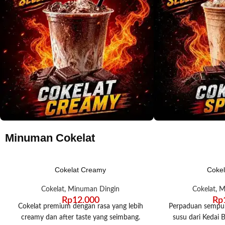
Minuman Cokelat
Cokelat Creamy
Cokel
Cokelat
,
Minuman Dingin
Cokelat
,
M
Rp
12.000
Rp
Cokelat premium dengan rasa yang lebih
Perpaduan sempur
creamy dan after taste yang seimbang.
susu dari Kedai